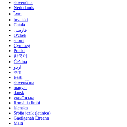
slovenčina
Nederlands
ไทย
hrvatski
Català
فارسی
O'zbek
suomi
Cymraeg
Polski
한국어
Čeština
اردو
বাংলা
Eesti
slovenščina
magyar
dansk
українська
România limbi
íslenska
Srbija jezik (latinica)
Gaeilgenah Éireann
Malti