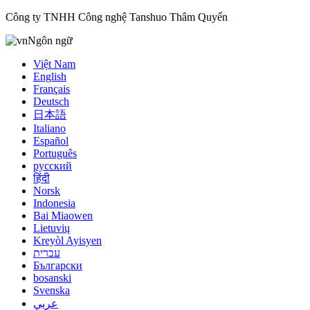
Công ty TNHH Công nghệ Tanshuo Thâm Quyến
Ngôn ngữ
Việt Nam
English
Français
Deutsch
日本語
Italiano
Español
Português
русский
हिंदी
Norsk
Indonesia
Bai Miaowen
Lietuvių
Kreyòl Ayisyen
עברית
Български
bosanski
Svenska
عربي