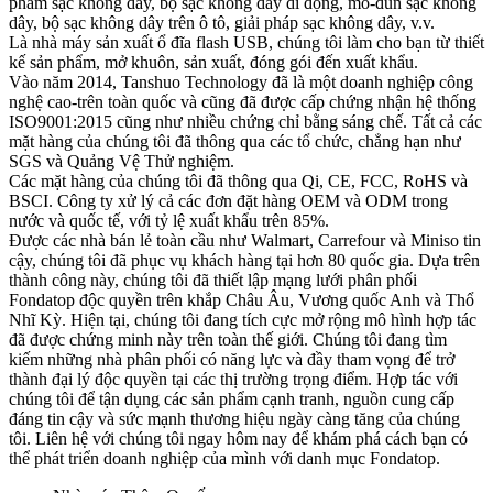
phẩm sạc không dây, bộ sạc không dây di động, mô-đun sạc không
dây, bộ sạc không dây trên ô tô, giải pháp sạc không dây, v.v.
Là nhà máy sản xuất ổ đĩa flash USB, chúng tôi làm cho bạn từ thiết
kế sản phẩm, mở khuôn, sản xuất, đóng gói đến xuất khẩu.
Vào năm 2014, Tanshuo Technology đã là một doanh nghiệp công
nghệ cao-trên toàn quốc và cũng đã được cấp chứng nhận hệ thống
ISO9001:2015 cũng như nhiều chứng chỉ bằng sáng chế. Tất cả các
mặt hàng của chúng tôi đã thông qua các tổ chức, chẳng hạn như
SGS và Quảng Vệ Thử nghiệm.
Các mặt hàng của chúng tôi đã thông qua Qi, CE, FCC, RoHS và
BSCI. Công ty xử lý cả các đơn đặt hàng OEM và ODM trong
nước và quốc tế, với tỷ lệ xuất khẩu trên 85%.
Được các nhà bán lẻ toàn cầu như Walmart, Carrefour và Miniso tin
cậy, chúng tôi đã phục vụ khách hàng tại hơn 80 quốc gia. Dựa trên
thành công này, chúng tôi đã thiết lập mạng lưới phân phối
Fondatop độc quyền trên khắp Châu Âu, Vương quốc Anh và Thổ
Nhĩ Kỳ. Hiện tại, chúng tôi đang tích cực mở rộng mô hình hợp tác
đã được chứng minh này trên toàn thế giới. Chúng tôi đang tìm
kiếm những nhà phân phối có năng lực và đầy tham vọng để trở
thành đại lý độc quyền tại các thị trường trọng điểm. Hợp tác với
chúng tôi để tận dụng các sản phẩm cạnh tranh, nguồn cung cấp
đáng tin cậy và sức mạnh thương hiệu ngày càng tăng của chúng
tôi. Liên hệ với chúng tôi ngay hôm nay để khám phá cách bạn có
thể phát triển doanh nghiệp của mình với danh mục Fondatop.