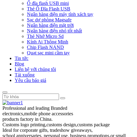
Ổ đĩa flash USB mini
Thẻ Ổ Đĩa Flash USB
Ngân hàng điện máy tính xách tay
Sạc dự phòng Magsafe
Ngân hàng điện mặt trời
Ngân hàng điện nhỏ tốt nhất
Thẻ Nhớ Micro Sd
Kính Ai Thông Minh
Chip Flash NAND
Quạt sạc mini cầm tay
Tin tức
Blog
Liên hệ với chúng tôi
Tải xuống
Yêu cầu báo giá
Professional and leading Branded
electronics,mobile phone accessories
products factory in China.
Customs logo printing,customs design,customs package
Ideal for corporate gifts, tradeshow giveaways,
school anniversaries, personal use, business promotions,or small