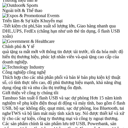
Thương hiệu bán lẻ
Ngoài trời & Thể thao
Triển lãm & Sự kiện Khuyến mại
-Tiết kiệm chi phí,Sản xuất số lượng lớn, Giao hàng nhanh qua
DHL,UPS, FedEx (chẳng hạn như usb thẻ tín dụng, ổ flash USB
xoắn)
Chính phủ & Y tế
quà tặng ra mắt mới với thông tin được tải trước, tối đa hóa mức độ
hiển thị thương hiệu, phúc lợi nhân viên và-quà tặng cao cấp của
doanh nghiệp.
Công nghiệp công nghệ
Thích hợp cho các nhà phân phối và bán lẻ bán phụ kiện kỹ thuật
số, có tính thực tiễn cao, độ phủ thương hiệu mạnh, khả năng ứng
dụng rộng rãi và nhu cầu thị trường ổn định.
Giới thiệu về công ty chúng tôi
Tanshuo Sản xuất ổ flash USB và sạc dự phòng Hơn 15 năm kinh
nghiệm về phụ kiện điện thoại di động và máy tính, bao gồm ổ flash
USB, bộ sạc không dây, quạt mini, sạc dự phòng, loa Bluetooth, tai
ngheTWS và bộ làm mát máy tính xách tay. Nó được thiết kế và xử
lý cho các sự kiện, công ty thương mại và công ty ngoại thương.
Các sản phẩm chính là sản phẩm lưu trữ USB, Powerbank, sản