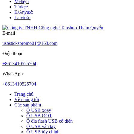
Melayu
Türkçe
Ελληνικά
Latviešu
E-mail
usbstickspromo01@163.com
Điện thoại
+8613410525704
WhatsApp
+8613410525704
Trang chủ
Về chúng tôi
Các sản phẩm
Ổ USB xoay
Ổ USB OOT
Ổ đĩa flash USB cổ điển
Ổ USB vân tay
Ổ USB tùy chỉnh